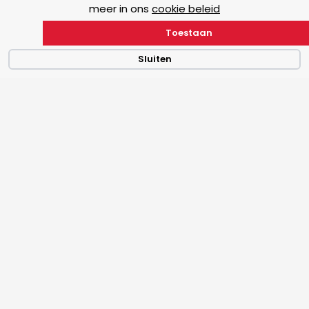
meer in ons
cookie beleid
SOLLICITEER OP DEZE FUNCTIE
Toestaan
Sluiten
Bouwen naar een relatie